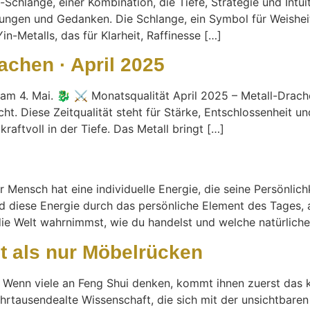
Schlange, einer Kombination, die Tiefe, Strategie und Intuit
ungen und Gedanken. Die Schlange, ein Symbol für Weisheit,
in-Metalls, das für Klarheit, Raffinesse […]
achen · April 2025
t am 4. Mai. 🐉 ⚔ Monatsqualität April 2025 – Metall-Drac
icht. Diese Zeitqualität steht für Stärke, Entschlossenheit 
kraftvoll in der Tiefe. Das Metall bringt […]
 Mensch hat eine individuelle Energie, die seine Persönlic
rd diese Energie durch das persönliche Element des Tages,
ie Welt wahrnimmst, wie du handelst und welche natürliche 
t als nur Möbelrücken
n Wenn viele an Feng Shui denken, kommt ihnen zuerst das 
 jahrtausendealte Wissenschaft, die sich mit der unsichtbar