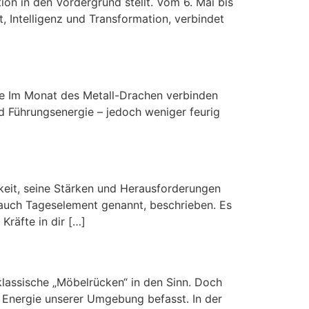
ion in den Vordergrund stellt. Vom 6. Mai bis
 Intelligenz und Transformation, verbindet
he Im Monat des Metall-Drachen verbinden
und Führungsenergie – jedoch weniger feurig
hkeit, seine Stärken und Herausforderungen
 auch Tageselement genannt, beschrieben. Es
Kräfte in dir […]
klassische „Möbelrücken“ in den Sinn. Doch
en Energie unserer Umgebung befasst. In der