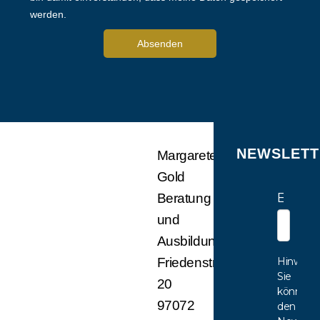
werden.
Absenden
NEWSLETT
Margarete
Gold
E-Mail
Beratung
und
Ausbildung
Hinweis:
Friedenstr.
Sie
20
können
97072
den