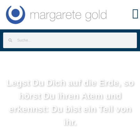
Legst Du Dich auf die Erde, so
hörst Du ihren Atem und
erkennst: Du bist ein Teil von
ihr.