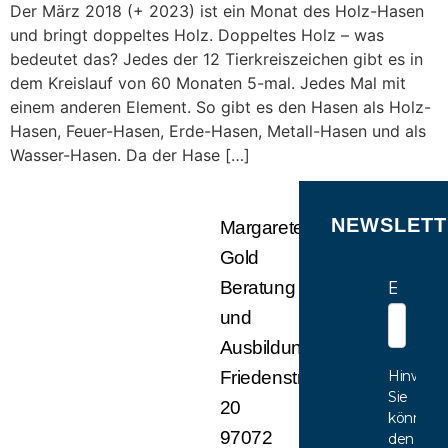
Der März 2018 (+ 2023) ist ein Monat des Holz-Hasen
und bringt doppeltes Holz. Doppeltes Holz – was
bedeutet das? Jedes der 12 Tierkreiszeichen gibt es in
dem Kreislauf von 60 Monaten 5-mal. Jedes Mal mit
einem anderen Element. So gibt es den Hasen als Holz-
Hasen, Feuer-Hasen, Erde-Hasen, Metall-Hasen und als
Wasser-Hasen. Da der Hase […]
NEWSLETT
Margarete
Gold
E-Mail
Beratung
und
Ausbildung
Hinweis:
Friedenstr.
Sie
20
können
97072
den