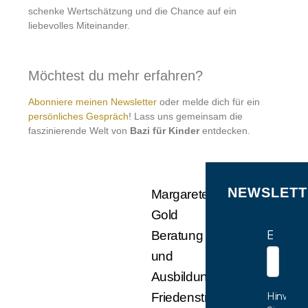
schenke Wertschätzung und die Chance auf ein
liebevolles Miteinander.
Möchtest du mehr erfahren?
Abonniere meinen Newsletter
oder melde dich für ein
persönliches Gespräch
! Lass uns gemeinsam die
faszinierende Welt von
Bazi für Kinder
entdecken.
NEWSLETT
Margarete
Gold
E-Mail
Beratung
und
Ausbildung
Hinweis:
Friedenstr.