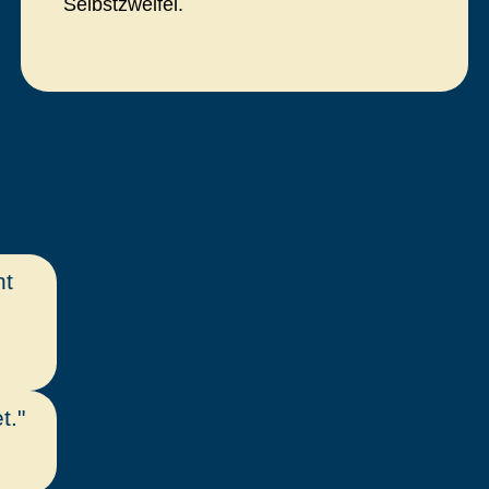
Selbstzweifel.
ht
t."