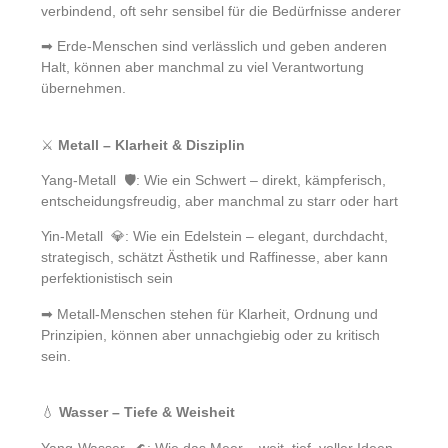
verbindend, oft sehr sensibel für die Bedürfnisse anderer
➡ Erde-Menschen sind verlässlich und geben anderen
Halt, können aber manchmal zu viel Verantwortung
übernehmen.
⚔️
Metall – Klarheit & Disziplin
Yang-Metall 🛡️: Wie ein Schwert – direkt, kämpferisch,
entscheidungsfreudig, aber manchmal zu starr oder hart
Yin-Metall 💎: Wie ein Edelstein – elegant, durchdacht,
strategisch, schätzt Ästhetik und Raffinesse, aber kann
perfektionistisch sein
➡ Metall-Menschen stehen für Klarheit, Ordnung und
Prinzipien, können aber unnachgiebig oder zu kritisch
sein.
💧
Wasser – Tiefe & Weisheit
Yang-Wasser 🌊: Wie das Meer – weit, tief, voller Ideen,