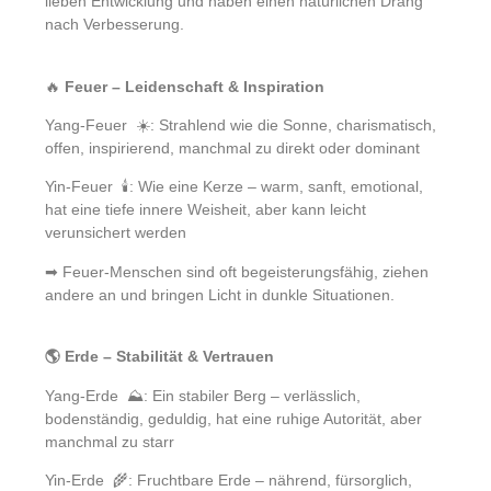
lieben Entwicklung und haben einen natürlichen Drang
nach Verbesserung.
🔥
Feuer – Leidenschaft & Inspiration
Yang-Feuer ☀️: Strahlend wie die Sonne, charismatisch,
offen, inspirierend, manchmal zu direkt oder dominant
Yin-Feuer 🕯️: Wie eine Kerze – warm, sanft, emotional,
hat eine tiefe innere Weisheit, aber kann leicht
verunsichert werden
➡ Feuer-Menschen sind oft begeisterungsfähig, ziehen
andere an und bringen Licht in dunkle Situationen.
🌎 Erde – Stabilität & Vertrauen
Yang-Erde ⛰️: Ein stabiler Berg – verlässlich,
bodenständig, geduldig, hat eine ruhige Autorität, aber
manchmal zu starr
Yin-Erde 🌾: Fruchtbare Erde – nährend, fürsorglich,