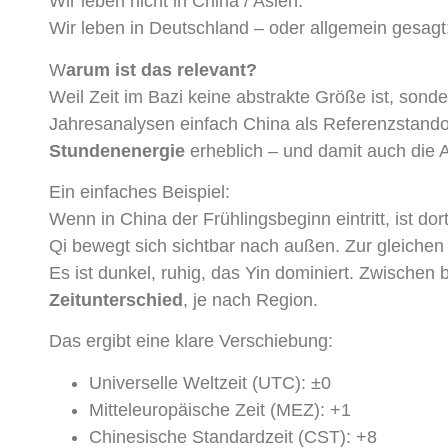
Wir leben nicht in China / Asien.
Wir leben in Deutschland – oder allgemein gesagt:
W
arum ist das relevant?
Weil Zeit im Bazi keine abstrakte Größe ist, sond
Jahresanalysen einfach China als Referenzstandor
Stundenenergie
erheblich – und damit auch die 
Ein einfaches Beispiel:
Wenn in China der Frühlingsbeginn eintritt, ist do
Qi bewegt sich sichtbar nach außen. Zur gleichen 
Es ist dunkel, ruhig, das Yin dominiert. Zwischen
Zeitunterschied
, je nach Region.
Das ergibt eine klare Verschiebung:
Universelle Weltzeit (UTC): ±0
Mitteleuropäische Zeit (MEZ): +1
Chinesische Standardzeit (CST): +8