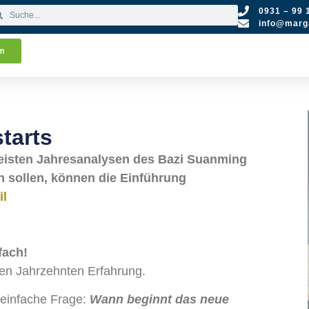
0931 – 99 
info@marga
um
tarts
meisten Jahresanalysen des Bazi Suanming
 sollen, können die Einführung
il
fach!
len Jahrzehnten Erfahrung.
 einfache Frage:
Wann beginnt das neue