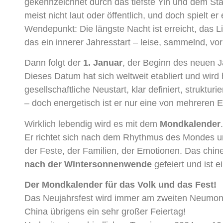
gekennzeichnet durch das tiefste Yin und dem Sta
meist nicht laut oder öffentlich, und doch spielt er e
Wendepunkt: Die längste Nacht ist erreicht, das L
das ein innerer Jahresstart – leise, sammelnd, vor
Dann folgt der
1. Januar
, der Beginn des neuen 
Dieses Datum hat sich weltweit etabliert und wird
gesellschaftliche Neustart, klar definiert, strukturie
– doch energetisch ist er nur eine von mehreren 
Wirklich lebendig wird es mit dem
Mondkalender
.
Er richtet sich nach dem Rhythmus des Mondes und
der Feste, der Familien, der Emotionen. Das chin
nach der Wintersonnenwende
gefeiert und ist 
Der Mondkalender für das Volk und das Fest!
Das Neujahrsfest wird immer am zweiten Neumond
China übrigens ein sehr großer Feiertag!