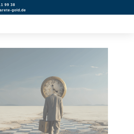
11 99 38
rete-gold.de