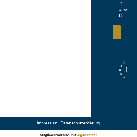
in
unserer
Datensch
Anmelden
Impressum |
Datenschutzerklärung
Mitgliederbereich mit
DigiMember