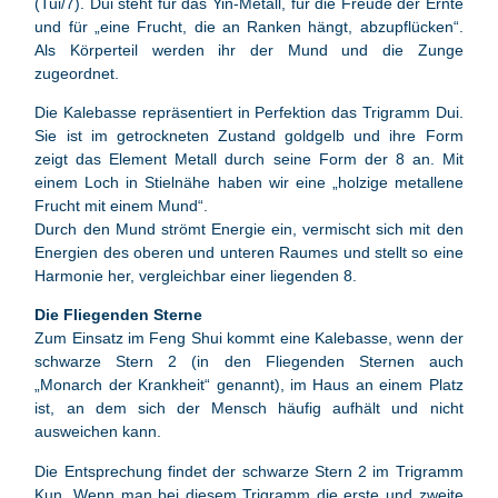
(Tui/7). Dui steht für das Yin-Metall, für die Freude der Ernte
und für „eine Frucht, die an Ranken hängt, abzupflücken“.
Als Körperteil werden ihr der Mund und die Zunge
zugeordnet.
Die Kalebasse repräsentiert in Perfektion das Trigramm Dui.
Sie ist im getrockneten Zustand goldgelb und ihre Form
zeigt das Element Metall durch seine Form der 8 an. Mit
einem Loch in Stielnähe haben wir eine „holzige metallene
Frucht mit einem Mund“.
Durch den Mund strömt Energie ein, vermischt sich mit den
Energien des oberen und unteren Raumes und stellt so eine
Harmonie her, vergleichbar einer liegenden 8.
Die Fliegenden Sterne
Zum Einsatz im Feng Shui kommt eine Kalebasse, wenn der
schwarze Stern 2 (in den Fliegenden Sternen auch
„Monarch der Krankheit“ genannt), im Haus an einem Platz
ist, an dem sich der Mensch häufig aufhält und nicht
ausweichen kann.
Die Entsprechung findet der schwarze Stern 2 im Trigramm
Kun. Wenn man bei diesem Trigramm die erste und zweite