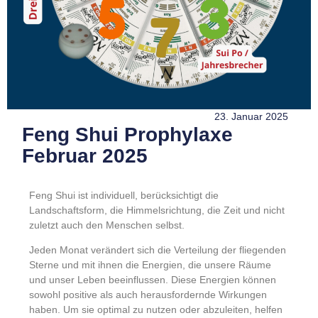
23. Januar 2025
Feng Shui Prophylaxe
Februar 2025
Feng Shui ist individuell, berücksichtigt die
Landschaftsform, die Himmelsrichtung, die Zeit und nicht
zuletzt auch den Menschen selbst.
Jeden Monat verändert sich die Verteilung der fliegenden
Sterne und mit ihnen die Energien, die unsere Räume
und unser Leben beeinflussen. Diese Energien können
sowohl positive als auch herausfordernde Wirkungen
haben. Um sie optimal zu nutzen oder abzuleiten, helfen