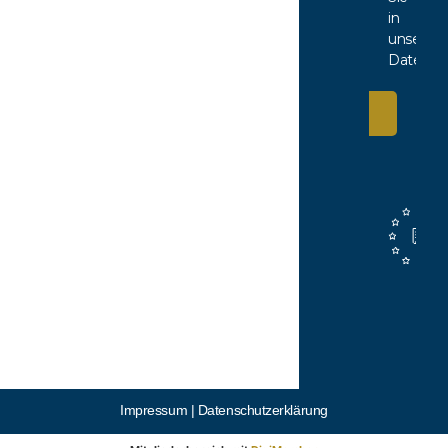
in
unserer
Datensch
Anmelden
Impressum |
Datenschutzerklärung