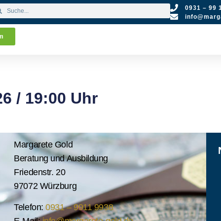
0931 – 99 
info@marga
um
6 / 19:00 Uhr
Margarete Gold
Beratung und Ausbildung
Friedenstr. 20
97072 Würzburg
Telefon:
0931 – 9911 9938
E-Mail:
info@margarete-gold.de