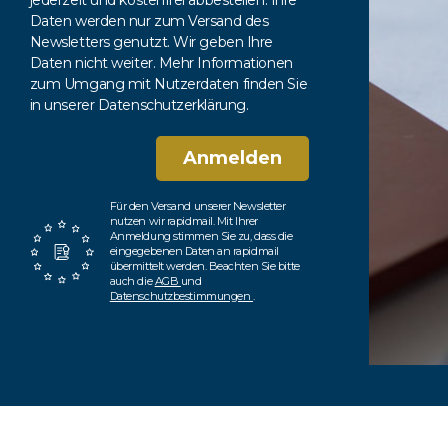
jederzeit und kostenfrei abbestellen. Ihre
Daten werden nur zum Versand des
Newsletters genutzt. Wir geben Ihre
Daten nicht weiter. Mehr Informationen
zum Umgang mit Nutzerdaten finden Sie
in unserer Datenschutzerklärung.
Anmelden
Für den Versand unserer Newsletter
nutzen wir rapidmail. Mit Ihrer
Anmeldung stimmen Sie zu, dass die
eingegebenen Daten an rapidmail
übermittelt werden. Beachten Sie bitte
auch die
AGB
und
Datenschutzbestimmungen
.