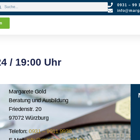
0931 – 99 
info@marga
um
4 / 19:00 Uhr
Margarete Gold
Beratung und Ausbildung
Friedenstr. 20
97072 Würzburg
Telefon:
0931 – 9911 9938
E-Mail:
info@margarete-gold.de