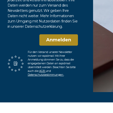
jederzeit und kostenfrei abbestellen. Ihre
Daten werden nur zum Versand des
Newsletters genutzt. Wir geben Ihre
Daten nicht weiter. Mehr Informationen
zum Umgang mit Nutzerdaten finden Sie
in unserer Datenschutzerklärung.
Anmelden
Für den Versand unserer Newsletter
nutzen wir rapidmail. Mit Ihrer
Anmeldung stimmen Sie zu, dass die
eingegebenen Daten an rapidmail
übermittelt werden. Beachten Sie bitte
auch die
AGB
und
Datenschutzbestimmungen
.