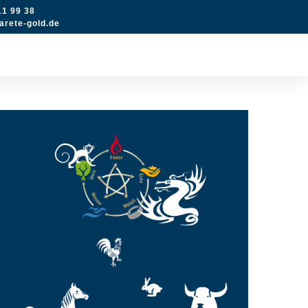
11 99 38
rete-gold.de