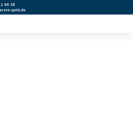
11 99 38
rete-gold.de