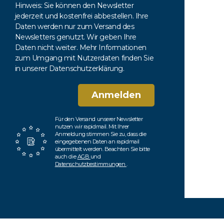
Hinweis: Sie können den Newsletter
jederzeit und kostenfrei abbestellen. Ihre
Daten werden nur zum Versand des
Newsletters genutzt. Wir geben Ihre
Daten nicht weiter. Mehr Informationen
zum Umgang mit Nutzerdaten finden Sie
in unserer Datenschutzerklärung.
Anmelden
Für den Versand unserer Newsletter
nutzen wir rapidmail. Mit Ihrer
Anmeldung stimmen Sie zu, dass die
eingegebenen Daten an rapidmail
übermittelt werden. Beachten Sie bitte
auch die
AGB
und
Datenschutzbestimmungen
.