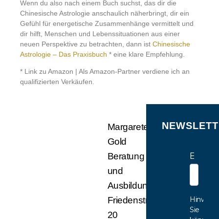
Wenn du also nach einem Buch suchst, das dir die
Chinesische Astrologie anschaulich näherbringt, dir ein
Gefühl für energetische Zusammenhänge vermittelt und
dir hilft, Menschen und Lebenssituationen aus einer
neuen Perspektive zu betrachten, dann ist
Chinesische
Astrologie – Das Praxisbuch
* eine klare Empfehlung.
* Link zu Amazon | Als Amazon-Partner verdiene ich an
qualifizierten Verkäufen.
NEWSLETT
Margarete
Gold
E-Mail
Beratung
und
Ausbildung
Hinweis:
Friedenstr.
Sie
20